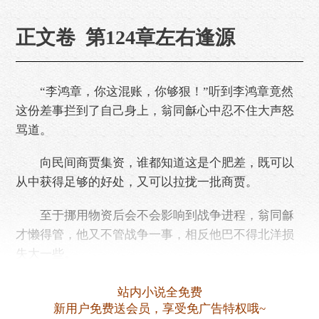
正文卷 第124章左右逢源
“李鸿章，你这混账，你够狠！”听到李鸿章竟然
这份差事拦到了自己身上，翁同龢心中忍不住大声怒
骂道。
向民间商贾集资，谁都知道这是个肥差，既可以
从中获得足够的好处，又可以拉拢一批商贾。
至于挪用物资后会不会影响到战争进程，翁同龢
才懒得管，他又不管战争一事，相反他巴不得北洋损
失大一些。
但是李鸿章提到军令状了，这事情就难办了，若
站内小说全免费
是办好了也就罢了，……
新用户免费送会员，享受免广告特权哦~