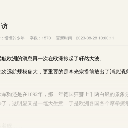
出访
者：懵懂的少年
字数：1570
更新时间：2023-08-28 10:00:11
欧洲的消息再一次在欧洲掀起了轩然大波。
远航规模庞大，更重要的是李光宗提前放出了消息消
购还是在1892年，那一年德国狂赚上千两白银的景象
来了，这明显又是一笔大生意，于是欧洲各国各个摩拳擦
着舰……