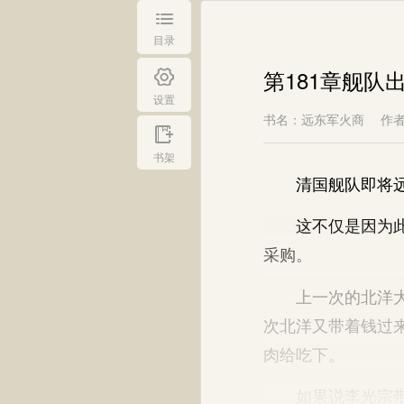
目录
第181章舰队
设置
书名：远东军火商
作
书架
清国舰队即将远航
这不仅是因为此次
采购。
上一次的北洋大军
次北洋又带着钱过
肉给吃下。
如果说李光宗带