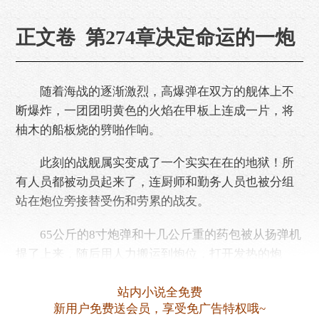
正文卷 第274章决定命运的一炮
随着海战的逐渐激烈，高爆弹在双方的舰体上不
断爆炸，一团团明黄色的火焰在甲板上连成一片，将
柚木的船板烧的劈啪作响。
此刻的战舰属实变成了一个实实在在的地狱！所
有人员都被动员起来了，连厨师和勤务人员也被分组
站在炮位旁接替受伤和劳累的战友。
65公斤的8寸炮弹和十几公斤重的药包被从扬弹机
提了上来，随后用人力搬运到炮位，打开发热的炮
闩，然后填入炮弹和发射腰包。闭锁……
站内小说全免费
新用户免费送会员，享受免广告特权哦~