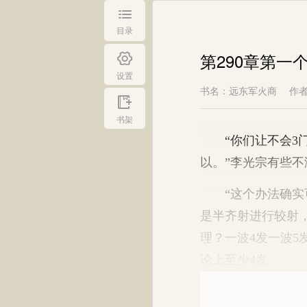
目录
第290章第一
设置
书名：远东军火商
作
书架
“你们让不会3门
以。”李光宗有些不
“这个办法确实可
是半齐射进行较射
理？一波4发一波5
论上至少4发……