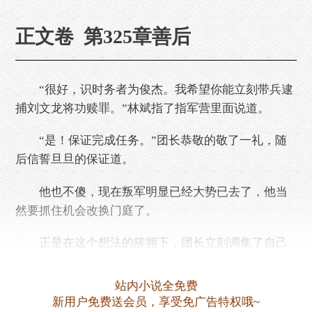
正文卷 第325章善后
“很好，识时务者为俊杰。我希望你能立刻带兵逮
捕刘文龙将功赎罪。”林斌指了指军营里面说道。
“是！保证完成任务。”团长恭敬的敬了一礼，随
后信誓旦旦的保证道。
他也不傻，现在叛军明显已经大势已去了，他当
然要抓住机会改换门庭了。
正是在这个想法的簇拥下，团长立刻调集了自己
身边所有的亲兵，浩浩荡荡的就朝着刘文龙所在的地
方杀去。
站内小说全免费
新用户免费送会员，享受免广告特权哦~