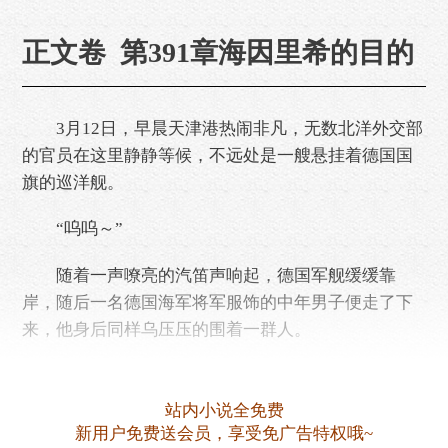
正文卷 第391章海因里希的目的
3月12日，早晨天津港热闹非凡，无数北洋外交部
的官员在这里静静等候，不远处是一艘悬挂着德国国
旗的巡洋舰。
“呜呜～”
随着一声嘹亮的汽笛声响起，德国军舰缓缓靠
岸，随后一名德国海军将军服饰的中年男子便走了下
来，他身后同样乌压压的围着一群人。
“亲王殿下，欢迎来到华夏来到北洋，请替我向威
廉二世陛下转达最诚挚的问候！”李光宗笑着说道。
站内小说全免费
新用户免费送会员，享受免广告特权哦~