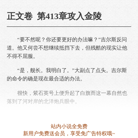
正文卷 第413章攻入金陵
“要不然呢？你还要更好的办法嘛？”吉尔斯反问
道。他又何尝不想继续抵挡下去，但残酷的现实让他
不得不屈服。
“是，舰长。我明白了。”大副点了点头。吉尔斯
的命令的确是现在最合适的办法。
很快，紫石英号上便升起了白旗而这一幕自然也
落到了河对岸的北洋炮兵眼中。
“师长，你看英国军舰升起白旗了！”
站内小说全免费
“传我的命令，所有炮位停止炮击。冲锋艇……
新用户免费送会员，享受免广告特权哦~