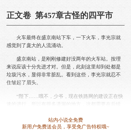
正文卷 第457章古怪的四平市
火车最终在盛京南站下车，一下火车，李光宗就
感觉到了庞大的人流涌动。
盛京南站，是刚刚修建好没两年的火车站。按理
来说应该十分先进才对。但是，此刻这里却到处都是
垃圾污水，显得非常脏乱。看到这些，李光宗就忍不
住皱起了眉头。
“陛下……哦不，少爷，现在铁路网的建设正在快
速的进行，所以有很多遗漏的地方，这都需要在后续
的工作当中弥补，这也是没有办法的事！”看见李光宗
脸……
站内小说全免费
新用户免费送会员，享受免广告特权哦~