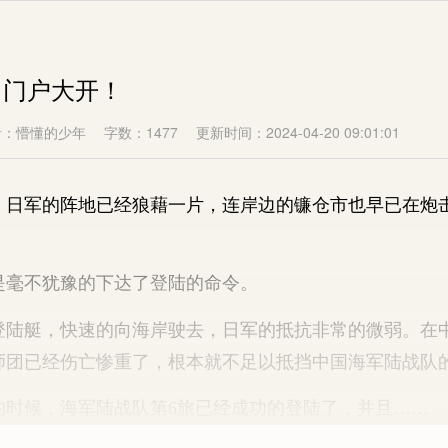
，门户大开！
者：懵懂的少年
字数：1477
更新时间：2024-04-20 09:01:01
军的阵地已经狼藉一片，连岸边的镰仓市也早已在炮
毫不犹豫的下达了登陆的命令。
艇，快速的向海岸驶去，日军的抵抗非常的微弱。在
师团已经伤亡惨重了，根本就不足以抵挡中国海军陆战队
候，海军陆战队第6旅已经成功的登陆了，并且……