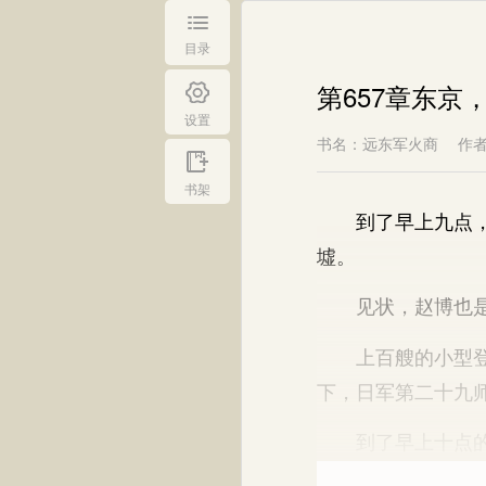
目录
第657章东京
设置
书名：远东军火商
作
书架
到了早上九点，日
墟。
见状，赵博也是
上百艘的小型登陆
下，日军第二十九
到了早上十点的时