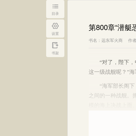
目录
第800章“潜艇
设置
书名：远东军火商
作
书架
“对了，陛下，中
这一级战舰呢？”海
“海军部长阁下，
之间的一种战舰。
模的海上决战上面