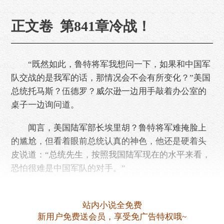
正文卷 第841章冷战！
“既然如此，鲁特将军我想问一下，如果和中国军
队交战的是我军的话，那情况会不会有所变化？”美国
总统托马斯？伍德罗？威尔逊一边用手敲着办公室的
桌子一边询问道。
闻言，美国陆军部长埃里胡？鲁特将军难掩脸上
的尴尬，但看着眼前总统认真的神色，他还是硬着头
皮说道：“总统先生，按照我国陆军现在的水平来看，
恐怕很难是中国军队的对手。”
埃里胡？鲁特毕竟是美国陆军部长，所以……
站内小说全免费
新用户免费送会员，享受免广告特权哦~