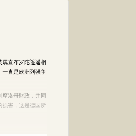
英属直布罗陀遥遥相
，一直是欧洲列强争
制摩洛哥财政，并同
的损害，这是德国所