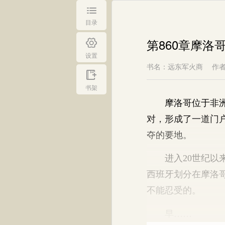
目录
第860章摩洛
设置
书名：远东军火商
作
书架
摩洛哥位于非洲西
对，形成了一道门
夺的要地。
进入20世纪以来
西班牙划分在摩洛
不能忍受的。
早……