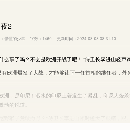
之夜2
者：懵懂的少年
字数：1460
更新时间：2024-08-08 08:31:10
么事了吗？不会是欧洲开战了吧！”侍卫长李进山轻声
欧洲爆发了大战，才能够让下一任首相的继任者，外
洲，是印尼！泗水的印尼土著发生了暴乱，印尼人烧杀
纶激动的说道。
野猴子竟敢撒野？”侍卫长李进山顿时瞪大了眼睛，眼