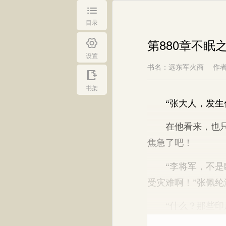
目录
第880章不眠
设置
书名：远东军火商
作
书架
“张大人，发生什
在他看来，也只有
焦急了吧！
“李将军，不是欧
受灾难啊！”张佩
“什么？那些印尼