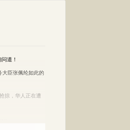
询问道！
务大臣张佩纶如此的
抢掠，华人正在遭
……