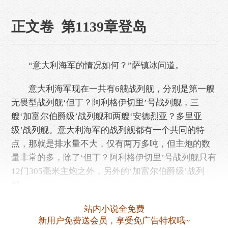
正文卷 第1139章登岛
“意大利海军的情况如何？”萨镇冰问道。
意大利海军现在一共有6艘战列舰，分别是第一艘
无畏型战列舰‘但丁？阿利格伊切里’号战列舰，三
艘‘加富尔伯爵级’战列舰和两艘‘安德烈亚？多里亚
级’战列舰。意大利海军的战列舰都有一个共同的特
点，那就是排水量不大，仅有两万多吨，但主炮的数
量非常的多，除了‘但丁？阿利格伊切里’号战列舰只有
12门305毫米主炮之外，另外的‘加富尔伯爵级’战列
舰……
站内小说全免费
新用户免费送会员，享受免广告特权哦~