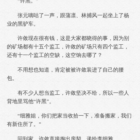
“许黑。”
张元嘀咕了一声，跟蒲凛、林捕风一起坐上了杨
业的黑驴车。
许敛现在很有钱，这是大家都晓得的事，因为别
的矿场都有十五个监工，许敛的矿场只有四个监工，
还有十一个监工的空缺，这空饷去哪了？
不用想也知道，肯定被被许敛装进了自己的腰
包。
有不少人想当监工，许敛坚决不给，所以一些人
背地里骂他“许黑”。
“细雅姐，你们把家当收拾一下，准备搬家，我们
有新住所了。”
回到家，许敛直接掏出房契，递给李细雅。