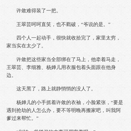
许敛难得装了一把。
王翠芸呵呵直笑，也不戳破，“爷说的是。”
四个人一起动手，很快就收拾完了，家里太穷，
家当实在太少了。
许敛把这些家当全部绑在了马上，他牵着马走，
王翠芸、李细雅、杨婵儿用衣服包着头面跟在他身
边。
这天黑了，路上就静悄悄的没人了。
杨婵儿的小手抓着许敛的衣袖，小脸紧张，“要是
遇到抢劫的人怎么办，要不等明晚再搬家吧，叫我阿
爹过来帮忙。”