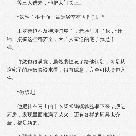
等三人进来，他把大门关上。
“这宅子很干净，肯定经常有人打扫。”
王翠芸迫不及待冲进屋子，老脸乐开了花，“床
铺、桌椅这些都齐全，大户人家送的宅子就是不一
样。”
许敛也很满意，虽然裴恒忘了给他钥匙，可是从
这宅子的精致摆设来看，很有诚意，完全可以拎包入
住。
“做饭吧。”
他把挂在马上的干木柴和锅碗瓢盆取下来，搬进
厨房，发现里面堆满了柴火，还有各样的厨具也齐
全，都是新的。