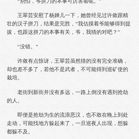
“别怕，爷拼刀的本事可厉害着呢。”
王翠芸安慰了杨婵儿一下，她曾经见过许敛跟精
壮的汉子拼刀，结果是完胜，“我估摸着爷能够得到提
拔，也跟这拼刀的本事有关，爷，我猜的对吧？”
“没错。”
许敛有点惊讶，王翠芸虽然猜的没有完全准确，
却也差不多了，若他不是武者，不可能得到巡矿使的
栽培。
老街到新街并没有多远，一路上倒没有遇到抢劫
的人。
即便是抢劫为生的流浪恶汉，也不敢在晚上到处
走动，可能找地方躲起来了，一旦巡夜人出现，想躲
都躲不及。