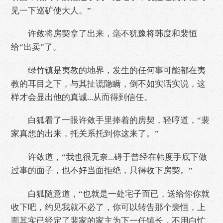
见一下巡矿使大人。”
许敛将房契拿了出来，毫不犹豫将韩度和裴恒
给“出卖”了。
绿竹镇是夷教的地界，发生的任何事可能都在夷
教的耳目之下，与其扯谎隐瞒，倒不如实话实说，这
样才会显出他的真诚...从而得到信任。
白狐看了一眼许敛手里捧着的房契，轻哼道，“裴
家真想的出来，托关系托到你这来了。”
许敛道，“我也很无奈...碍于曾经在韩度手底下做
过事的面子，也不好当面拒绝，只得收下房契。”
白狐随意道，“也就是一处宅子而已，送给你你就
收下吧，约见我就不必了，你可以转告那个裴恒，上
面其实已经定了裴家的家主为下一任镇长，不用白忙