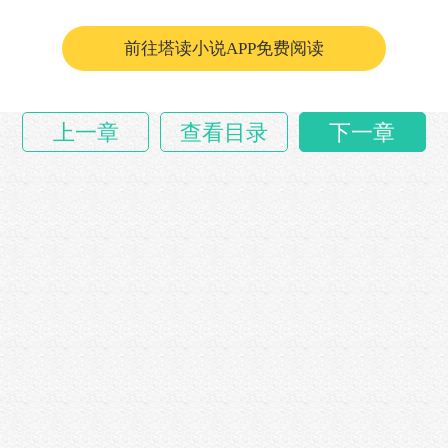
前往塔读小说APP免费阅读
上一章
查看目录
下一章