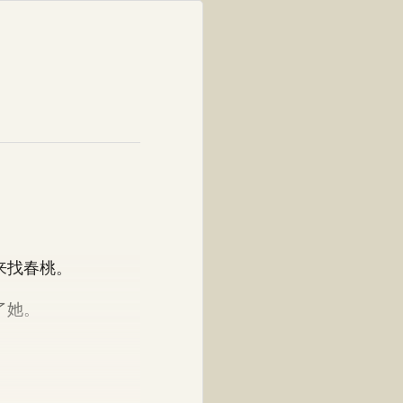
来找春桃。
了她。