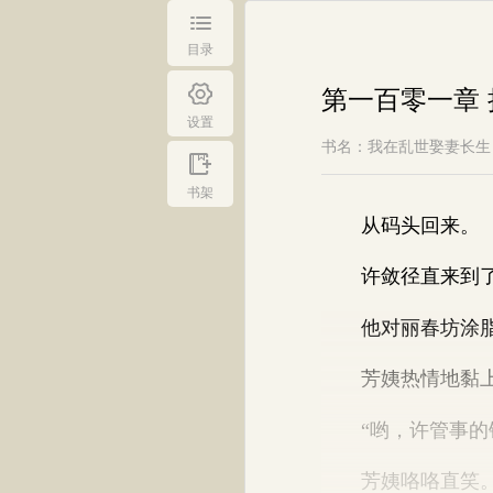
目录
第一百零一章 
设置
书名：我在乱世娶妻长生
书架
从码头回来。
许敛径直来到了
他对丽春坊涂脂抹
芳姨热情地黏上来
“哟，许管事的银
芳姨咯咯直笑