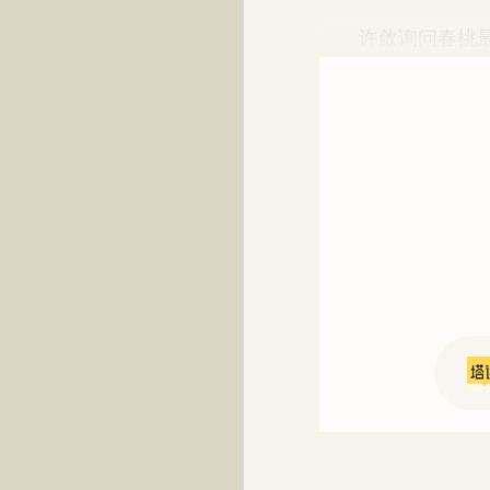
许敛询问春桃最