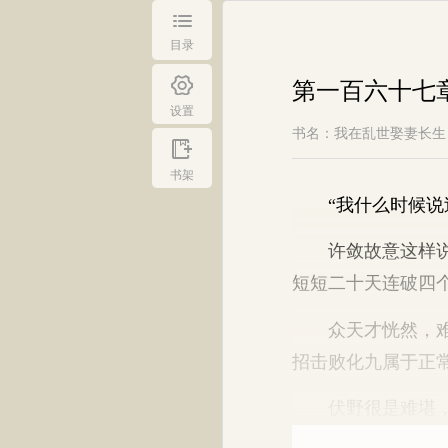
目录
第一百六十七
设置
书名：我在乱世娶妻长生
书架
“我什么时候说过
许敛故意这样说，
短短二十天连破四
众天才恍然，难怪
招击败化九属于正
伏野很是难堪，