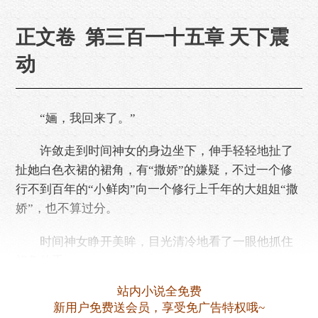
正文卷 第三百一十五章 天下震
动
“婳，我回来了。”
许敛走到时间神女的身边坐下，伸手轻轻地扯了
扯她白色衣裙的裙角，有“撒娇”的嫌疑，不过一个修
行不到百年的“小鲜肉”向一个修行上千年的大姐姐“撒
娇”，也不算过分。
时间神女睁开美眸，目光清冷地看了一眼他抓住
裙角的手。
站内小说全免费
许敛赶忙松开，适可而止，他把参加剑阁剑道之
新用户免费送会员，享受免广告特权哦~
争的事说了一遍，主要是跟剑皇夫人有关的事，细