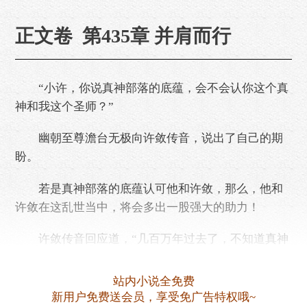
正文卷 第435章 并肩而行
“小许，你说真神部落的底蕴，会不会认你这个真
神和我这个圣师？”
幽朝至尊澹台无极向许敛传音，说出了自己的期
盼。
若是真神部落的底蕴认可他和许敛，那么，他和
许敛在这乱世当中，将会多出一股强大的助力！
许敛传音回应道，“几百万年过去了，不知道真神
部落最终达到了什么成就，也不知道这只手是属于阿
蛮妹还是真神部落的某个高层，又或者真神部落的子
站内小说全免费
孙后代当……
新用户免费送会员，享受免广告特权哦~