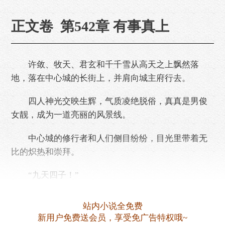
正文卷 第542章 有事真上
许敛、牧天、君玄和千千雪从高天之上飘然落
地，落在中心城的长街上，并肩向城主府行去。
四人神光交映生辉，气质凌绝脱俗，真真是男俊
女靓，成为一道亮丽的风景线。
中心城的修行者和人们侧目纷纷，目光里带着无
比的炽热和崇拜。
“九天四子！”
“九天圣地开创者的嫡子嫡女和神子许敛！”...
站内小说全免费
新用户免费送会员，享受免广告特权哦~
然而，帅不过三秒...许敛就被……