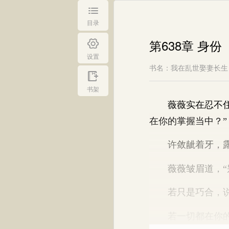
目录
第638章 身份
设置
书名：我在乱世娶妻长生
书架
薇薇实在忍不住问
在你的掌握当中？”
许敛龇着牙，露出
薇薇皱眉道，“别
若只是巧合，说明
若一切都在你的掌