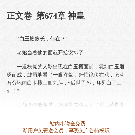
正文卷 第674章 神皇
“白玉族族长，何在？”
老妪当着他的面就开始安排了。
一道模糊的人影出现在白玉楼面前，犹如白玉雕
琢而成，皱眉地看了一眼许敛，赶忙跪伏在地，激动
万分地向白玉楼三叩九拜，“后世子孙，拜见白玉三
仙！”
三仙？许敛撇嘴，这称号未免太大了吧，若是真
仙，用得着镇压在仙器底下、躲避天罚吗。
站内小说全免费
老妪道，“传令，封许敛为白玉神皇，位分仅次于
新用户免费送会员，享受免广告特权哦~