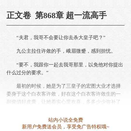
正文卷 第868章 超一流高手
“夫君，我哥不会要让你去杀大皇子吧？”
九公主拉住许敛的手，峨眉微蹙，感到担忧。
“要不，我跟你一起去我哥那里，以免他对你提出
什么过分的要求。”
最初的时候，她是为了三皇子的宏图大业才选择
委身于这个白衣客许敛，好在这个白衣客许敛生的一
副俊俏好皮囊，让她着实心里欢喜，多多少少弥补了
一些身份上面的差距，倒也勉强能够接受。
站内小说全免费
可是一……
新用户免费送会员，享受免广告特权哦~