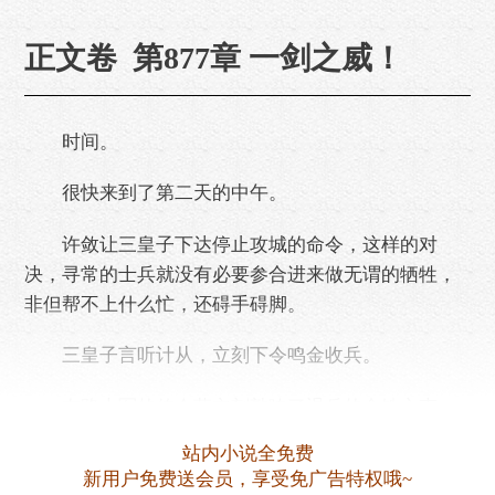
正文卷 第877章 一剑之威！
时间。
很快来到了第二天的中午。
许敛让三皇子下达停止攻城的命令，这样的对
决，寻常的士兵就没有必要参合进来做无谓的牺牲，
非但帮不上什么忙，还碍手碍脚。
三皇子言听计从，立刻下令鸣金收兵。
左路大军的传令营立刻敲响了退兵的金铁之声，
正在攻城的士兵顿时犹如潮水般退去。
站内小说全免费
新用户免费送会员，享受免广告特权哦~
只见，砒霜国的国都已经满目疮痍，整个国都周