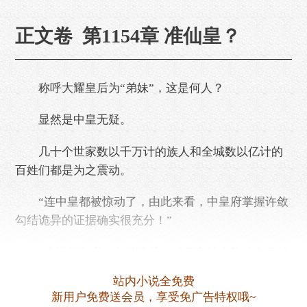
正文卷 第1154章 准仙皇？
称呼大耀皇后为“弟妹”，这是何人？
显然是中皇无疑。
几十个世家数以千万计的族人和全城数以亿计的
百姓们都是为之震动。
“连中皇都被惊动了，由此来看，中皇府掌握许敛
勾结诡异的证据确实很充分！”
“真没想到啊！勾结诡异、破坏守护大阵的人竟然
会是许敛！”
站内小说全免费
新用户免费送会员，享受免广告特权哦~
“谁能想到呢，恐怕大耀皇族也没想到，嫡长女千