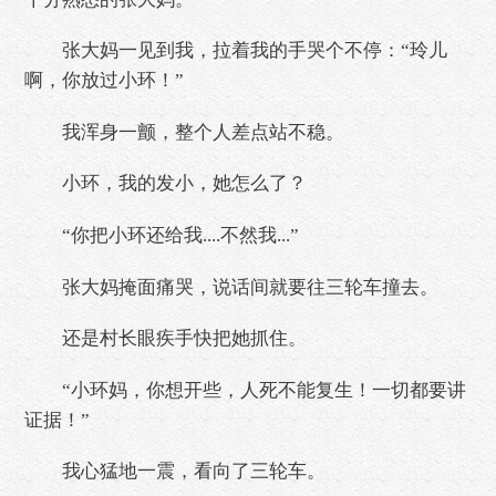
张大妈一见到我，拉着我的手哭个不停：“玲儿
啊，你放过小环！”
我浑身一颤，整个人差点站不稳。
小环，我的发小，她怎么了？
“你把小环还给我....不然我...”
张大妈掩面痛哭，说话间就要往三轮车撞去。
还是村长眼疾手快把她抓住。
“小环妈，你想开些，人死不能复生！一切都要讲
证据！”
我心猛地一震，看向了三轮车。