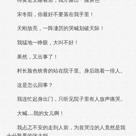
待黄老太睡着后，我才露出一脸戾色
宋冬阳，你最好不要落在我手里！
天刚放亮，一阵凄厉的哭喊划破天际！
我猛地一睁眼，大叫不好！
果然，又出事了！
村长脸色铁青的站在院子里。身后跪着一排人。
这是怎么回事？
我连忙起身出门，只听见院子里有人放声痛哭。
大喊.....我的女儿啊！
我忐忑不安的走到人前，为首哭泣的人竟然是我
十分熟悉的张大妈。