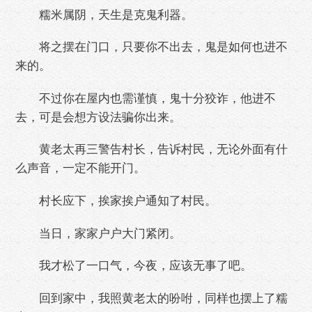
糯米属阴，天生是克鬼利器。
将之摆在门口，只要你不出去，鬼是如何也进不
来的。
不过你在屋内也需谨慎，鬼十分狡诈，他进不
去，可是会想方设法骗你出来。
黄老太再三警告村长，告诉村民，无论外面有什
么声音，一定不能开门。
村长应下，挨家挨户通知了村民。
当日，家家户户大门紧闭。
我才松了一口气，今夜，应该无事了吧。
回到家中，我照黄老太的吩咐，同样也摆上了糯