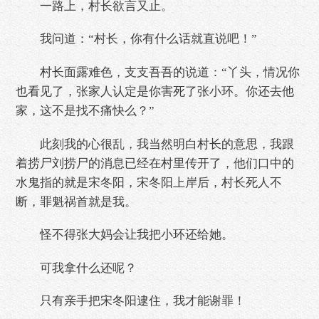
一路上，村长欲言又止。
我问道：“村长，你有什么话就直说吧！”
村长面露难色，支支吾吾的说道：“丫头，情况你
也看见了，张家人认定是你害死了张小环。你还去他
家，这不是找不痛快么？”
此刻我的心很乱，我当然明白村长的意思，我跟
着捞尸刘捞尸的消息已经在村里传开了，他们口中的
水鬼指的就是宋冬阳，宋冬阳上岸后，村长死人不
断，罪魁祸首就是我。
怪不得张大妈会让我把小环还给她。
可我拿什么还呢？
只有亲手把宋冬阳逮住，我才能谢罪！