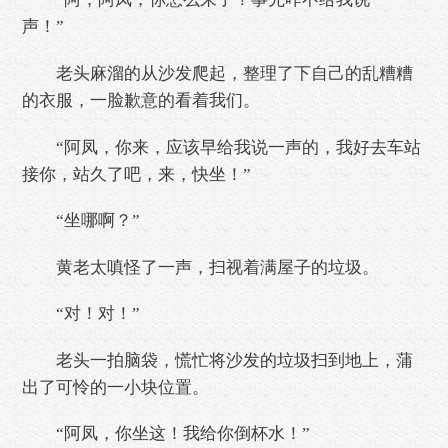
声！”
老头麻溜的从沙发爬起，整理了下自己的乱糟糟
的衣服，一脸歉意的看着我们。
“阿凤，你来，应该早给我说一声的，我好去车站
接你，站久了吧，来，快坐！”
“坐哪啊？”
黄老太嗔怪了一声，扫视着满屋子的垃圾。
“对！对！”
老头一拍脑袋，慌忙将沙发的垃圾扫到地上，蒲
出了可怜的一小块位置。
“阿凤，你坐这！我给你倒杯水！”