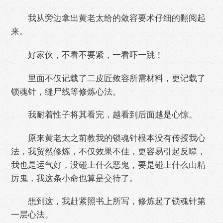
我从旁边拿出黄老太给的敛容要术仔细的翻阅起
来。
好家伙，不看不要紧，一看吓一跳！
里面不仅记载了二皮匠敛容所需材料，更记载了
锁魂针，缝尸线等修炼心法。
我耐着性子将其看完，越看到后面越是心惊。
原来黄老太之前教我的锁魂针根本没有传授我心
法，我贸然修炼，不仅效果不佳，更容易引起反噬，
我也是运气好，没碰上什么恶鬼，要是碰上什么山精
厉鬼，我这条小命也算是交待了。
想到这，我赶紧照书上所写，修炼起了锁魂针第
一层心法。