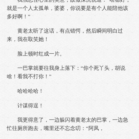
就是一个人太孤单，婆婆，你说要是有个人能陪他该
多好啊！”
黄老太听了这话，有点错愕，然后瞬间明白过
来，我在取笑她！
脸上顿时红成一片。
一巴掌就要往我身上落下：“你个死丫头，胡说
啥！看我不打你！”
哈哈哈哈！
计谋得逞！
我更得意了，一边躲闪着黄老太的巴掌，一边急
忙往厕所跑去，嘴里还不忘念叨：“阿凤，