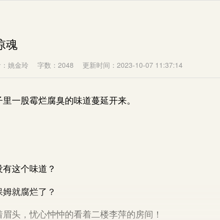
惊魂
者：姚金玲
字数：2048
更新时间：2023-10-07 11:37:14
里一股霉烂腐臭的味道蔓延开来。
有这个味道？
姆就腐烂了？
头，忧心忡忡的看着二楼李萍的房间！