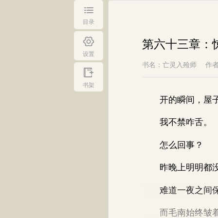
目录
第六十三章：
设置
书名：亡灵入殓师
作
书架
开的瞬间，屋子
我不禁咋舌。
怎么回事？
昨晚上明明都没
难道一夜之间保
而毛南始终皱着眉