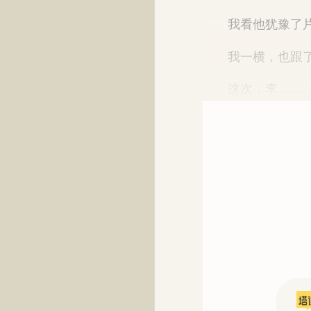
我看他犹豫了片刻
我一横，也跟了
这次，李……