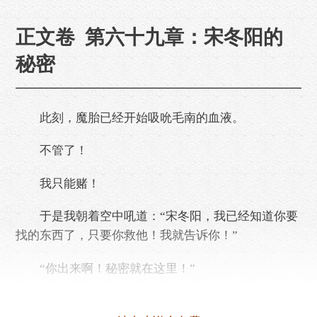
正文卷 第六十九章：宋冬阳的
秘密
此刻，魔胎已经开始吸吮毛南的血液。
不管了！
我只能赌！
于是我朝着空中吼道：“宋冬阳，我已经知道你要
找的东西了，只要你救他！我就告诉你！”
“你出来啊！秘密就在这里！”
此时，我的心砰砰直跳！