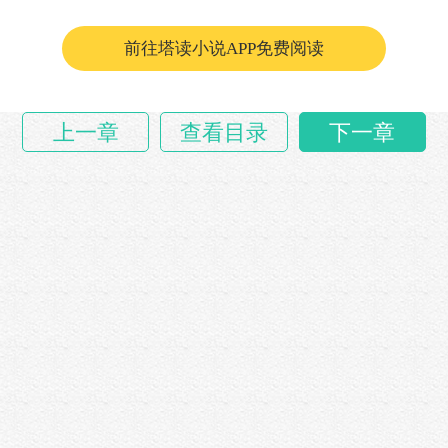
离他的脸大概只有一寸远，我甚至能看到他
眼……
前往塔读小说APP免费阅读
上一章
查看目录
下一章