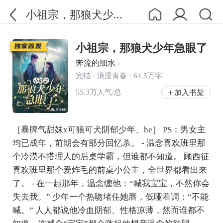
小祖宗，那狼犬少...
小祖宗，那狼犬少年急眼了
奔流的细水
完结 · 浪漫青春 · 64.5万字
55.3万人气/总
加入书架
［暴脾气甜妹x可狼可犬阴郁少年、he］ PS：男女主
均已成年，前期会有部分回忆杀。 - 温念喜欢班里那
个冷漠不搭理人的后桌学霸，但谁都不知道。 顾西征
喜欢班里那个爱炸毛的前桌小公主，全世界都看出来
了。 - 在一起那年，温念缠他：“喊我宝宝，不然你会
失去我。” 少年一个热吻堵住她唇，低哑着调：“不能
喊。” 人人都说他冷血阴郁、性格凉薄，然而谁都不