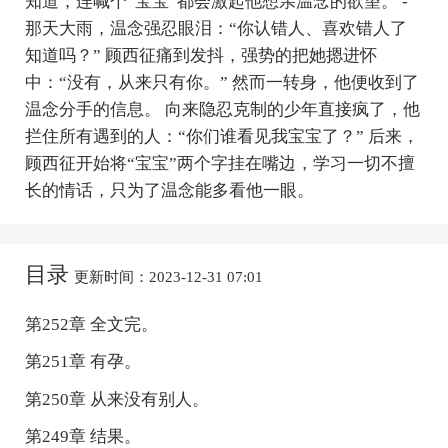
知道，连喊个“宝宝”都会激起他想亲温念的欲望。 -
那天大雨，温念强忍眼泪：“你认错人、喜欢错人了
知道吗？” 顾西征痛到发抖，强势的把她摁进怀
中：“没有，从来只有你。” 然而一转身，他便收到了
温念分手的信息。 向来隐忍克制的少年直接疯了，他
拦住所有遇到的人：“你们谁看见我宝宝了？” 后来，
顾西征开始将“宝宝”两个字挂在嘴边，学习一切不擅
长的情话，只为了温念能多看他一眼。
目录
更新时间：2023-12-31 07:01
第252章 全文完。
第251章 有孕。
第250章 从来没有别人。
第249章 结果。