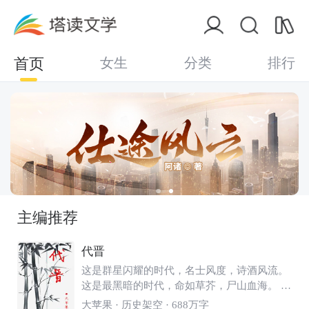
首页
女生
分类
排行
主编推荐
代晋
这是群星闪耀的时代，名士风度，诗酒风流。
这是最黑暗的时代，命如草芥，尸山血海。 漫
漫长夜，谁是带来光明的那道光？沉沉大地，
大苹果
· 历史架空 · 688万字