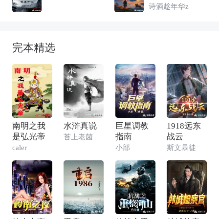
诗酒趁年华z
完本精选
南明之我
水浒真说
巨星调教
1918远东
是弘光帝
指南
战云
苔上老菌
caler
小部
斯文暴徒