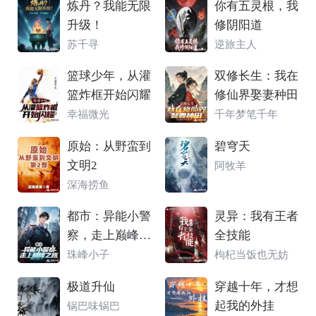
炼丹？我能无限
你有五灵根，我
升级！
修阴阳道
苏千寻
逆旅主人
篮球少年，从灌
双修长生：我在
篮炸框开始闪耀
修仙界娶妻种田
幸福微光
千年梦笔千年
原始：从野蛮到
碧穹天
文明2
阿牧羊
深海捞鱼
都市：异能小警
灵异：我有王者
察，走上巅峰之
全技能
路
珠峰小子
枸杞当饭也无妨
极道升仙
穿越十年，才想
起我的外挂
锅巴味锅巴