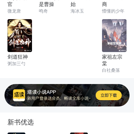
官
是曹操
始
商
微龙唐
鸣奇
海冰玉
懵懂的少年
剑道狂神
家祖左宗
棠
粥加三勺
白社桑落
新书优选