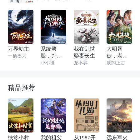
谁是拯救万民的救世主？ 王与马共天下，我与
谁共天下
万界劫主
系统劈
我在乱世
大明暴
腿，判给
娶妻长生
徒，老朱
一柄墨刀
我半个系
绷不住了
小小怪
龙不弃
朕闻上古
统
精品推荐
扶贫小村
我的祖父
从1987开
远东军火