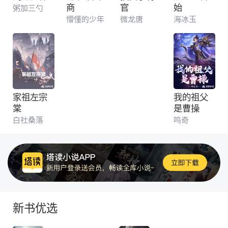
商
官
始
粥加三勺
懵懂的少年
微龙唐
海冰玉
家祖左宗
我的祖父
棠
是曹操
白社桑落
鸣奇
新书优选