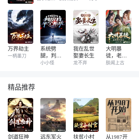
的苏惊蛰，
万界劫主
系统劈
我在乱世
大明暴
腿，判给
娶妻长生
徒，老朱
一柄墨刀
我半个系
绷不住了
小小怪
龙不弃
朕闻上古
统
精品推荐
剑道狂神
远东军火
扶贫小村
从1987开