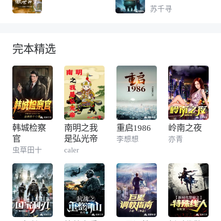
苏千寻
完本精选
韩城检察
南明之我
重启1986
岭南之夜
官
是弘光帝
李想想
亦青
虫草田十
caler