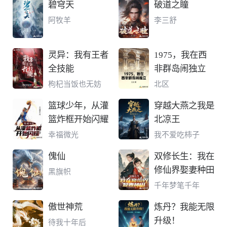
碧穹天
破道之瞳
阿牧羊
李三舒
灵异：我有王者
1975，我在西
全技能
非群岛闹独立
枸杞当饭也无妨
北区
篮球少年，从灌
穿越大燕之我是
篮炸框开始闪耀
北凉王
幸福微光
我不爱吃柿子
傀仙
双修长生：我在
修仙界娶妻种田
黑旗帜
千年梦笔千年
傲世神荒
炼丹？我能无限
升级！
待我十年后