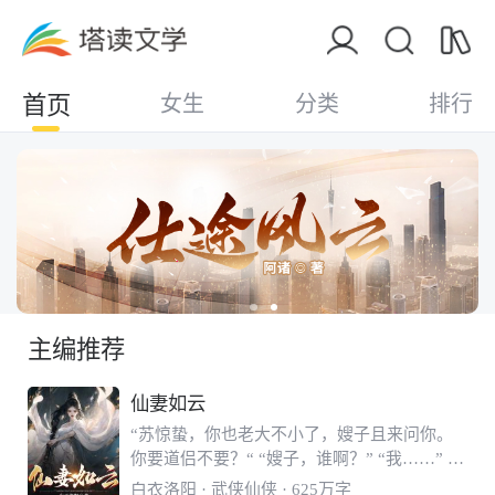
首页
女生
分类
排行
主编推荐
仙妻如云
“苏惊蛰，你也老大不小了，嫂子且来问你。
你要道侣不要？“ “嫂子，谁啊？” “我……” 女
修都是刮骨钢刀，本打算在仙侠世界平淡修仙
白衣洛阳
· 武侠仙侠 · 625万字