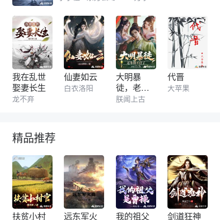
初。 系统界最痛苦的事，莫过于此。 如果给
统子再来
我在乱世
仙妻如云
大明暴
代晋
娶妻长生
徒，老朱
白衣洛阳
大苹果
绷不住了
龙不弃
朕闻上古
精品推荐
扶贫小村
远东军火
我的祖父
剑道狂神