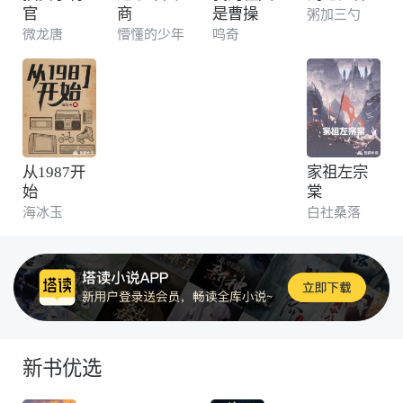
官
商
是曹操
粥加三勺
微龙唐
懵懂的少年
鸣奇
从1987开
家祖左宗
始
棠
海冰玉
白社桑落
新书优选