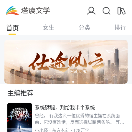
首页
女生
分类
排行
主编推荐
系统劈腿，判给我半个系统
曾经。 有我这么一位优秀的宿主摆在系统面
前，它没有珍惜，反而选择脚踏两条船。 等到
我靠着单干成长为一方巨擘后，统子才悔不当
小小怪
· 东方玄幻 · 178万字