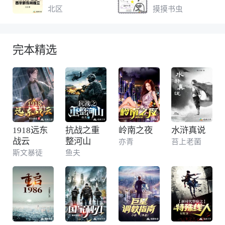
了
北区
摸摸书虫
完本精选
1918远东
抗战之重
岭南之夜
水浒真说
战云
整河山
亦青
苔上老菌
斯文暴徒
鱼夫