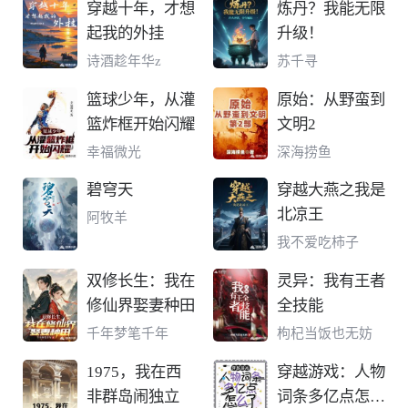
穿越十年，才想
炼丹？我能无限
起我的外挂
升级！
诗酒趁年华z
苏千寻
篮球少年，从灌
原始：从野蛮到
篮炸框开始闪耀
文明2
幸福微光
深海捞鱼
碧穹天
穿越大燕之我是
北凉王
阿牧羊
我不爱吃柿子
双修长生：我在
灵异：我有王者
修仙界娶妻种田
全技能
千年梦笔千年
枸杞当饭也无妨
1975，我在西
穿越游戏：人物
非群岛闹独立
词条多亿点怎么