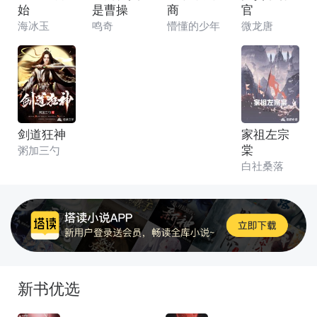
始
是曹操
商
官
海冰玉
鸣奇
懵懂的少年
微龙唐
剑道狂神
家祖左宗
棠
粥加三勺
白社桑落
新书优选