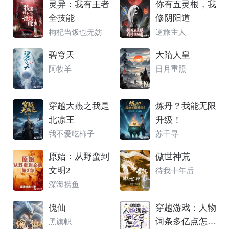
灵异：我有王者
你有五灵根，我
全技能
修阴阳道
枸杞当饭也无妨
逆旅主人
碧穹天
大隋人皇
阿牧羊
日月重照
穿越大燕之我是
炼丹？我能无限
北凉王
升级！
我不爱吃柿子
苏千寻
原始：从野蛮到
傲世神荒
文明2
待我十年后
深海捞鱼
傀仙
穿越游戏：人物
词条多亿点怎么
黑旗帜