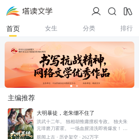
首页
女生
分类
排行
主编推荐
大明暴徒，老朱绷不住了
洪武十二年。 独相胡惟庸擅权专政。 独夫朱
元璋磨刀霍霍。 一场血腥清洗即将爆发！ 偏
偏在这个时候，李骜来到了大明王朝，一不小
朕闻上古
· 历史架空 · 262万字