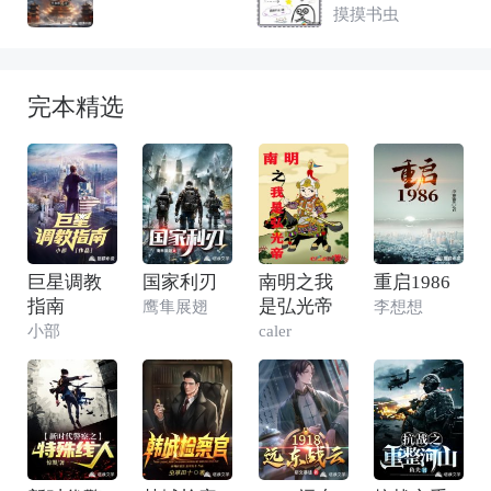
了
摸摸书虫
完本精选
巨星调教
国家利刃
南明之我
重启1986
指南
是弘光帝
鹰隼展翅
李想想
小部
caler