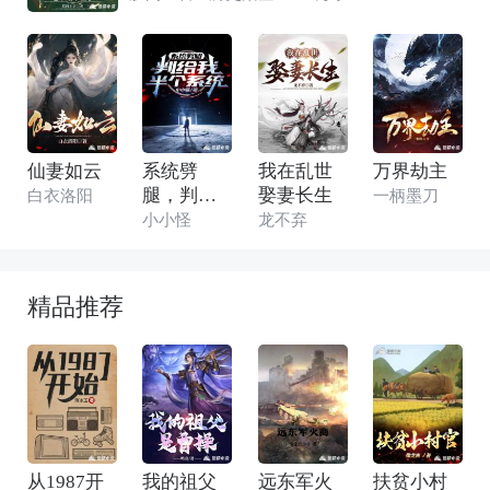
心将闹市纵马的胡惟庸之子给整死了！ 这事儿
闹得
仙妻如云
系统劈
我在乱世
万界劫主
腿，判给
娶妻长生
白衣洛阳
一柄墨刀
我半个系
小小怪
龙不弃
统
精品推荐
从1987开
我的祖父
远东军火
扶贫小村