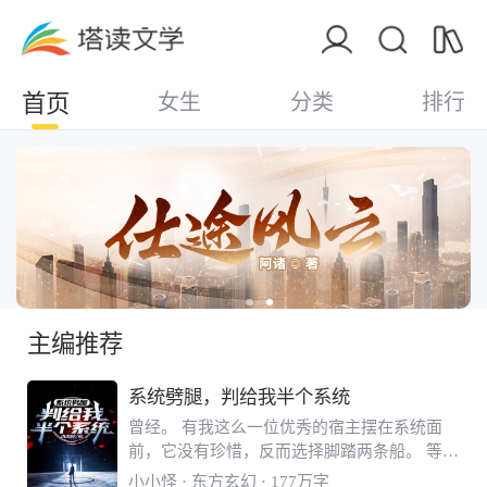
首页
女生
分类
排行
主编推荐
系统劈腿，判给我半个系统
曾经。 有我这么一位优秀的宿主摆在系统面
前，它没有珍惜，反而选择脚踏两条船。 等到
我靠着单干成长为一方巨擘后，统子才悔不当
小小怪
· 东方玄幻 · 177万字