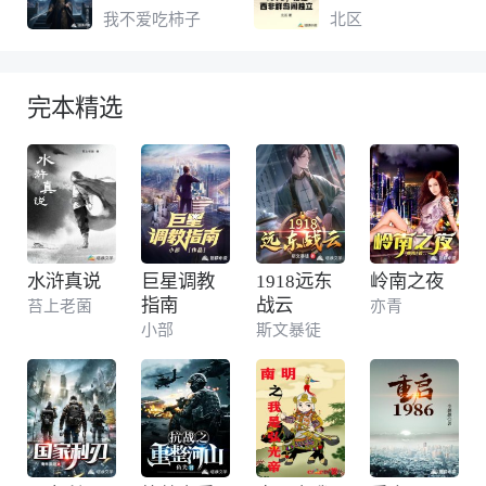
我不爱吃柿子
北区
完本精选
水浒真说
巨星调教
1918远东
岭南之夜
指南
战云
苔上老菌
亦青
小部
斯文暴徒