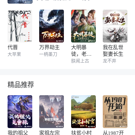
初。 系统界最痛苦的事，莫过于此。 如果给
统子再来
代晋
万界劫主
大明暴
我在乱世
徒，老朱
娶妻长生
大苹果
一柄墨刀
绷不住了
朕闻上古
龙不弃
精品推荐
我的祖父
家祖左宗
扶贫小村
从1987开