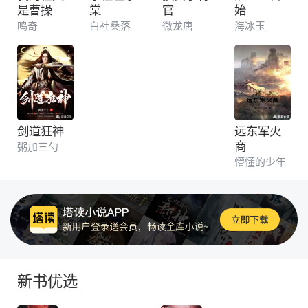
是曹操
棠
官
始
鸣奇
白社桑落
微龙唐
海冰玉
剑道狂神
远东军火
商
粥加三勺
懵懂的少年
新书优选