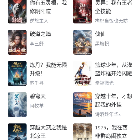
你有五灵根，我
灵异：我有王者
修阴阳道
全技能
逆旅主人
枸杞当饭也无妨
破道之瞳
傀仙
李三舒
黑旗帜
炼丹？我能无限
篮球少年，从灌
升级！
篮炸框开始闪耀
苏千寻
幸福微光
碧穹天
穿越十年，才想
起我的外挂
阿牧羊
诗酒趁年华z
穿越大燕之我是
1975，我在西
北凉王
非群岛闹独立