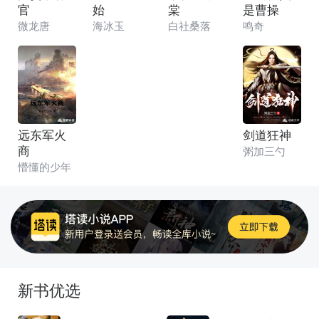
官
始
棠
是曹操
微龙唐
海冰玉
白社桑落
鸣奇
远东军火
剑道狂神
商
粥加三勺
懵懂的少年
新书优选