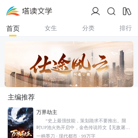
首页
女生
分类
排行
主编推荐
万界劫主
“史上最强技能，策划跪求不要推出。限
时UP池火热开启中，金色传说符文【无敌屠
龙】，惊天大爆率，0.00000037%！首冲6元
一柄墨刀
· 现代都市 · 99万字