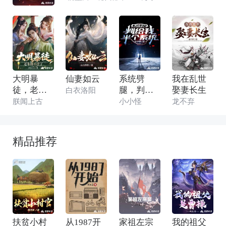
即送限时UP池十连抽！霸服之道，就在其
中。”
大明暴
仙妻如云
系统劈
我在乱世
徒，老朱
腿，判给
娶妻长生
白衣洛阳
绷不住了
我半个系
朕闻上古
小小怪
龙不弃
统
精品推荐
扶贫小村
从1987开
家祖左宗
我的祖父