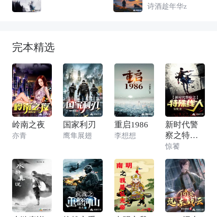
诗酒趁年华z
完本精选
岭南之夜
国家利刃
重启1986
新时代警
察之特殊
亦青
鹰隼展翅
李想想
线人
惊饕