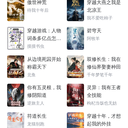
傲世神荒
穿越大燕之我是
北凉王
待我十年后
我不爱吃柿子
穿越游戏：人物
碧穹天
词条多亿点怎么
阿牧羊
了
摸摸书虫
从边境死囚开始
双修长生：我在
称霸天下
修仙界娶妻种田
北鱼
千年梦笔千年
你有五灵根，我
灵异：我有王者
修阴阳道
全技能
逆旅主人
枸杞当饭也无妨
符道长生
穿越十年，才想
起我的外挂
龙猫别跑