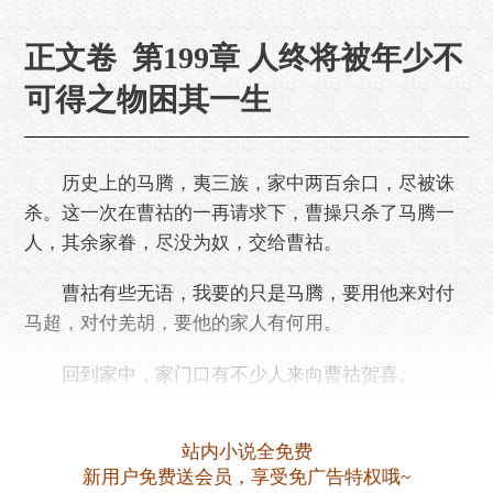
正文卷 第199章 人终将被年少不
可得之物困其一生
历史上的马腾，夷三族，家中两百余口，尽被诛
杀。这一次在曹祜的一再请求下，曹操只杀了马腾一
人，其余家眷，尽没为奴，交给曹祜。
曹祜有些无语，我要的只是马腾，要用他来对付
马超，对付羌胡，要他的家人有何用。
回到家中，家门口有不少人来向曹祜贺喜。
邺城之中，尽是些千里眼，顺风耳。
站内小说全免费
曹祜直接让人关闭大门，不许任何人进来，也不
新用户免费送会员，享受免广告特权哦~