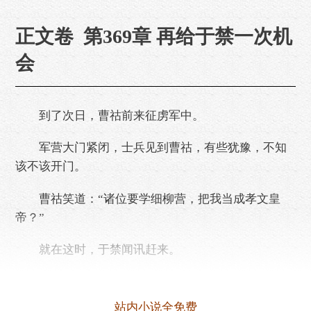
正文卷 第369章 再给于禁一次机
会
到了次日，曹祜前来征虏军中。
军营大门紧闭，士兵见到曹祜，有些犹豫，不知
该不该开门。
曹祜笑道：“诸位要学细柳营，把我当成孝文皇
帝？”
就在这时，于禁闻讯赶来。
曹祜笑道：“于将军，我昨天说的，‘你不是周亚
夫，你的军队，也不是细柳营’，看来你是没记住
站内小说全免费