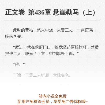
正文卷 第436章 悬崖勒马（上）
此时的曹祜，怒火中烧，火冒三丈，一声厉喝，
唤来李先。
“彦进，就在侯府门口，给我竖起两根旗杆，然后
把他二人，脱光了上衣，绑到旗杆上面。”
“唯。”
丁谧、丁震二人听后，大惊失色。
丁震连忙喊道：“表兄，表兄，我错了，我错了，
你饶了我吧？”
站内小说全免费
新用户免费送会员，享受免广告特权哦~
曹祜哪里肯听。