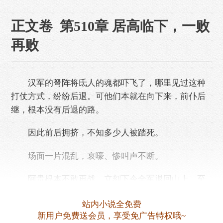
正文卷 第510章 居高临下，一败
再败
汉军的弩阵将氐人的魂都吓飞了，哪里见过这种
打仗方式，纷纷后退。可他们本就在向下来，前仆后
继，根本没有后退的路。
因此前后拥挤，不知多少人被踏死。
场面一片混乱，哀嚎、惨叫声不断。
阿贵根本不敢再战，立刻下令全军退回山上。至
于山下的阿迪斯，不远的略阳城，则全都顾不上了。
站内小说全免费
汉军也不追击，射完数轮弩箭之后，继续严阵以
新用户免费送会员，享受免广告特权哦~