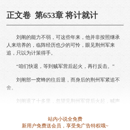
正文卷 第653章 将计就计
刘阐的能力不弱，可这些年来，他并非按照继承
人来培养的，临阵经历也少的可怜，眼见荆州军来
追，只以为计策得手。
“咱们快退，等到贼军营后起火，再行反击。”
刘阐部一窝蜂的往后退，而身后的荆州军紧追不
舍。
刘阐退了十多里，忽望见荆州军背后火起，喊声
不绝。荆州军也开始混乱，往后退去。
站内小说全免费
刘阐大喜过望。
新用户免费送会员，享受免广告特权哦~