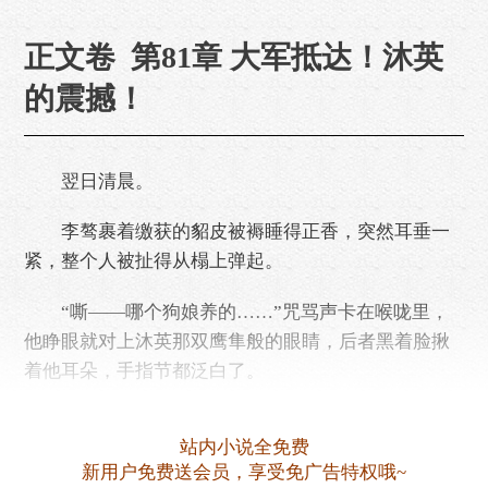
正文卷 第81章 大军抵达！沐英
的震撼！
翌日清晨。
李骜裹着缴获的貂皮被褥睡得正香，突然耳垂一
紧，整个人被扯得从榻上弹起。
“嘶——哪个狗娘养的……”咒骂声卡在喉咙里，
他睁眼就对上沐英那双鹰隼般的眼睛，后者黑着脸揪
着他耳朵，手指节都泛白了。
“咳咳，沐叔？”李骜咧嘴挤出笑，耳朵被扯得通
站内小说全免费
红，“您这脚程够快啊！”
新用户免费送会员，享受免广告特权哦~