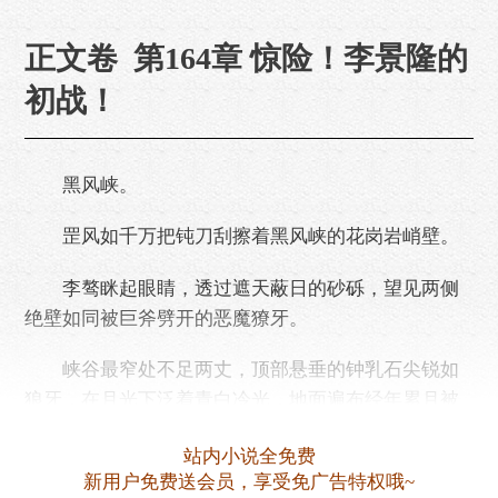
正文卷 第164章 惊险！李景隆的
初战！
黑风峡。
罡风如千万把钝刀刮擦着黑风峡的花岗岩峭壁。
李骜眯起眼睛，透过遮天蔽日的砂砾，望见两侧
绝壁如同被巨斧劈开的恶魔獠牙。
峡谷最窄处不足两丈，顶部悬垂的钟乳石尖锐如
狼牙，在月光下泛着青白冷光，地面遍布经年累月被
风蚀的尖锐石笋，如同天然的刀山。
站内小说全免费
狂风裹挟着碎石在峭壁间呼啸盘旋，发出凄厉的
新用户免费送会员，享受免广告特权哦~