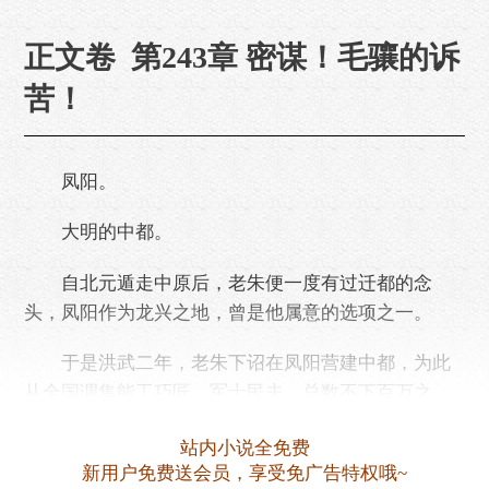
正文卷 第243章 密谋！毛骧的诉
苦！
凤阳。
大明的中都。
自北元遁走中原后，老朱便一度有过迁都的念
头，凤阳作为龙兴之地，曾是他属意的选项之一。
于是洪武二年，老朱下诏在凤阳营建中都，为此
从全国调集能工巧匠、军士民夫，总数不下百万之
众，所建城池宫阙皆仿照京师规制，宏伟壮丽，并命
站内小说全免费
李善长主持营建事宜。
新用户免费送会员，享受免广告特权哦~