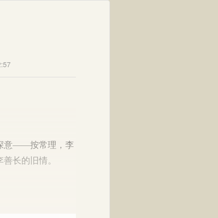
:57
深意——按常理，李
李善长的旧情。