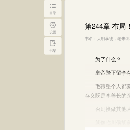
目录
第244章 布
设置
书名：大明暴徒，老朱绷
书架
为了什么？
皇帝陛下留李存义
毛骧整个人都蒙了
存义既是李善长的
否则换做其他人
就像临川侯胡美，