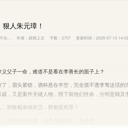
局！狠人朱元璋！
不住…
作者：朕闻上古
字数：2707
更新时间：2025-07-13 14:02
父子一命，难道不是看在李善长的面子上？
，眉头紧锁，酒杯悬在半空，完全摸不透李骜这话的
亲戚，又是案件关键人物，陛下留他们性命，分明是顾及
，胆敢截杀锦衣卫，那都是死罪！
身为开国元勋，还是当朝国丈，身份何……