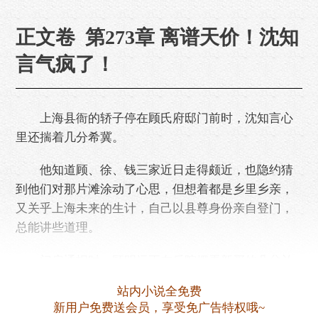
正文卷 第273章 离谱天价！沈知
言气疯了！
上海县衙的轿子停在顾氏府邸门前时，沈知言心
里还揣着几分希冀。
他知道顾、徐、钱三家近日走得颇近，也隐约猜
到他们对那片滩涂动了心思，但想着都是乡里乡亲，
又关乎上海未来的生计，自己以县尊身份亲自登门，
总能讲些道理。
门房通报时，顾明远正在后院摆弄新买的几盆兰
花，听闻县令亲至，他愣了愣，随即挥手让下人收拾
站内小说全免费
茶案，脸上堆起惯常的笑意迎了出去。
新用户免费送会员，享受免广告特权哦~