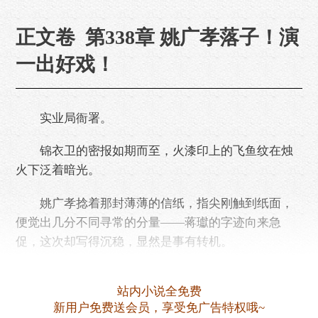
正文卷 第338章 姚广孝落子！演
一出好戏！
实业局衙署。
锦衣卫的密报如期而至，火漆印上的飞鱼纹在烛
火下泛着暗光。
姚广孝捻着那封薄薄的信纸，指尖刚触到纸面，
便觉出几分不同寻常的分量——蒋瓛的字迹向来急
促，这次却写得沉稳，显然是事有转机。
展开密报，一行行看下去，他紧锁的眉头渐渐舒
站内小说全免费
展，嘴角甚至牵起一抹浅淡的笑意。
新用户免费送会员，享受免广告特权哦~