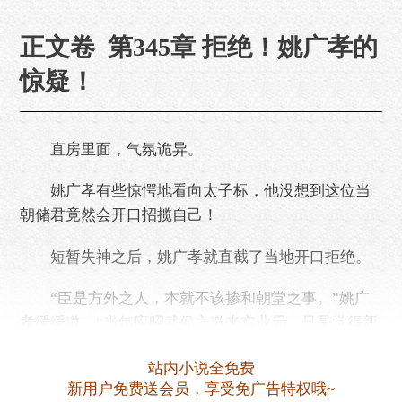
正文卷 第345章 拒绝！姚广孝的
惊疑！
直房里面，气氛诡异。
姚广孝有些惊愕地看向太子标，他没想到这位当
朝储君竟然会开口招揽自己！
短暂失神之后，姚广孝就直截了当地开口拒绝。
“臣是方外之人，本就不该掺和朝堂之事。”姚广
孝缓缓道，“当年应昭武侯之邀来实业局，只是觉得新
政利国利民，想帮他一把。”
站内小说全免费
没错，姚广孝拒绝了。
新用户免费送会员，享受免广告特权哦~